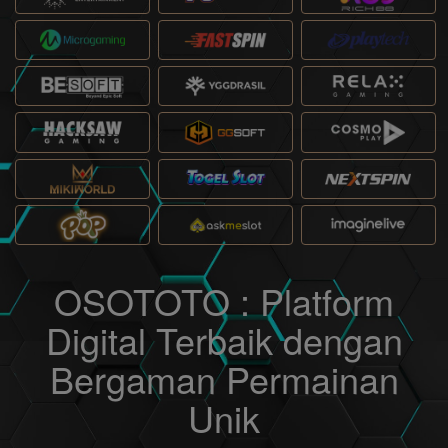
OSOTOTO : Platform
Digital Terbaik dengan
Bergaman Permainan
Unik