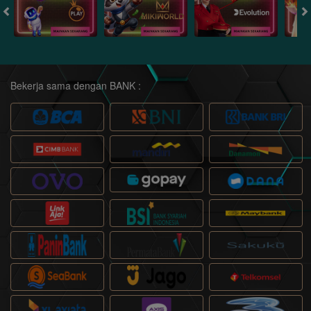
Bekerja sama dengan BANK :