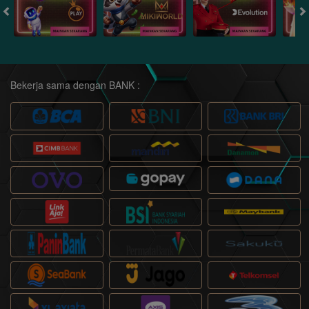
Bekerja sama dengan BANK :