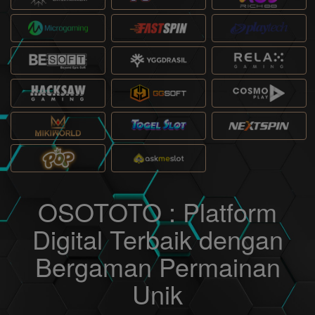
OSOTOTO : Platform
Digital Terbaik dengan
Bergaman Permainan
Unik