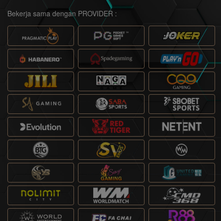
Bekerja sama dengan PROVIDER :